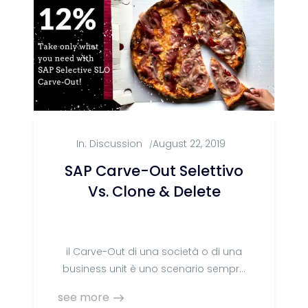
come Inquaero Veloce affronta il
problema.
In:
Discussion
August 22, 2019
/
SAP Carve-Out Selettivo
Vs. Clone & Delete
il Carve-Out di una società o di una
business unit è uno scenario sempre
più frequente in un business moderno
see more