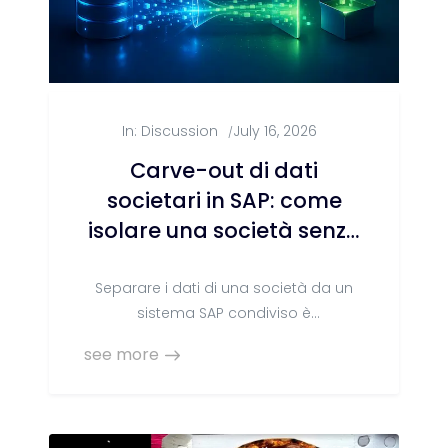
In:
Discussion
July 16, 2026
/
Carve-out di dati
societari in SAP: come
isolare una società senza
fermare il business
Separare i dati di una società da un
sistema SAP condiviso è
un'operazione che troppo spesso
see more
viene sottovalutata. Ecco perché la
migrazione selettiva, il mantenimento
dello storico e la velocità di
esecuzione fanno la differenza — e